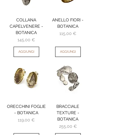
COLLANA
ANELLO FIORI -
CAPELVENERE -
BOTANICA
BOTANICA
Prezzo
115,00 €
Prezzo
145,00 €
AGGIUNGI
AGGIUNGI
ORECCHINI FOGLIE
BRACCIALE
- BOTANICA
TEXTURE -
BOTANICA
Prezzo
119,00 €
Prezzo
255,00 €