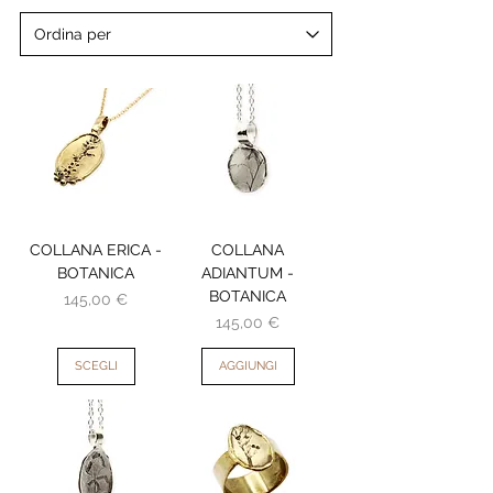
COLLANA ERICA -
COLLANA
BOTANICA
ADIANTUM -
BOTANICA
Prezzo
145,00 €
Prezzo
145,00 €
SCEGLI
AGGIUNGI