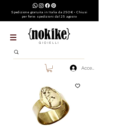
Spedizione gratuita in Italia da 250€ • Chiusi
per ferie: spedizioni dal 25 agosto
GIOIELLI
Accedi