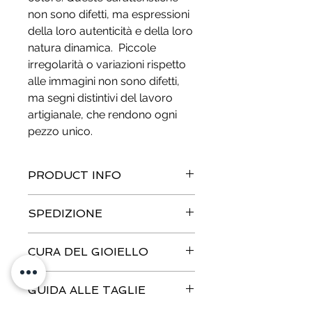
non sono difetti, ma espressioni
della loro autenticità e della loro
natura dinamica. Piccole
irregolarità o variazioni rispetto
alle immagini non sono difetti,
ma segni distintivi del lavoro
artigianale, che rendono ogni
pezzo unico.
PRODUCT INFO
Metallo:
Ottone - Nickel free
SPEDIZIONE
Misure:
IT 14 | FR/EU 54 | DE 17.2 |
UK O | USA 7, Diametro anello 1.72
Monitoraggio Ordine
cm, Circonferenza dito 5.4cm,
CURA DEL GIOIELLO
Gli ordini dei gioielli in pronta
Larghezza fascia 8.5 mm, Larghezza
consegna vengono evasi entro 48
massima 1.62 cm
Ossidazione dei metalli
ore, mentre per quelli personalizzati
Peso:
GUIDA ALLE TAGLIE
3.6 gr
Bronzo, ottone e argento si ossidano
o su prenotazione la realizzazione
nel tempo, soprattutto per la