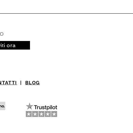
to
viti ora
NTATTI
|
BLOG