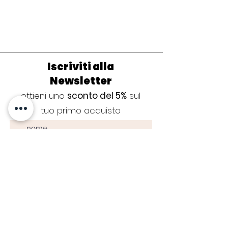
Iscriviti alla
Newsletter
ottieni uno
sconto del 5%
sul
tuo primo acquisto
Iscriviti ora
CURA DEL GIOIELLO
|
GUIDA ALLE TAGLIE
|
GARANZIA
|
CONTATTI
|
BLOG