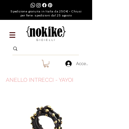
Spedizione gratuita in Italia da 250€ • Chiusi
per ferie: spedizioni dal 25 agosto
GIOIELLI
Accedi
ANELLO INTRECCI - YAYOI