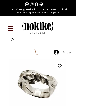
Spedizione gratuita in Italia da 250€ • Chiusi
per ferie: spedizioni dal 25 agosto
GIOIELLI
Accedi