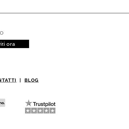
to
viti ora
NTATTI
|
BLOG